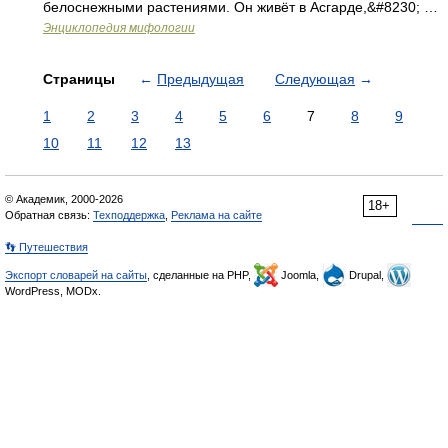
белоснежными растениями. Он живёт в Асгарде,&#8230; …
Энциклопедия мифологии
Страницы
←
Предыдущая
Следующая
→
1
2
3
4
5
6
7
8
9
10
11
12
13
© Академик, 2000-2026
18+
Обратная связь:
Техподдержка
,
Реклама на сайте
👣 Путешествия
Экспорт словарей на сайты
, сделанные на PHP,
Joomla,
Drupal,
WordPress, MODx.