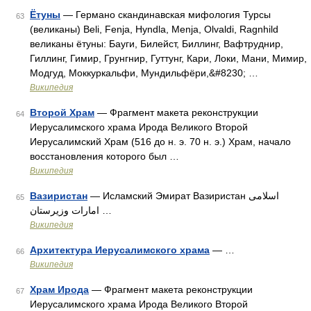
Ётуны
— Германо скандинавская мифология Турсы
63
(великаны) Beli, Fenja, Hyndla, Menja, Olvaldi, Ragnhild
великаны ётуны: Бауги, Билейст, Биллинг, Вафтруднир,
Гиллинг, Гимир, Грунгнир, Гуттунг, Кари, Локи, Мани, Мимир,
Модгуд, Моккуркальфи, Мундильфёри,&#8230; …
Википедия
Второй Храм
— Фрагмент макета реконструкции
64
Иерусалимского храма Ирода Великого Второй
Иерусалимский Храм (516 до н. э. 70 н. э.) Храм, начало
восстановления которого был …
Википедия
Вазиристан
— Исламский Эмират Вазиристан اسلامی
65
امارات وزیرستان …
Википедия
Архитектура Иерусалимского храма
— …
66
Википедия
Храм Ирода
— Фрагмент макета реконструкции
67
Иерусалимского храма Ирода Великого Второй