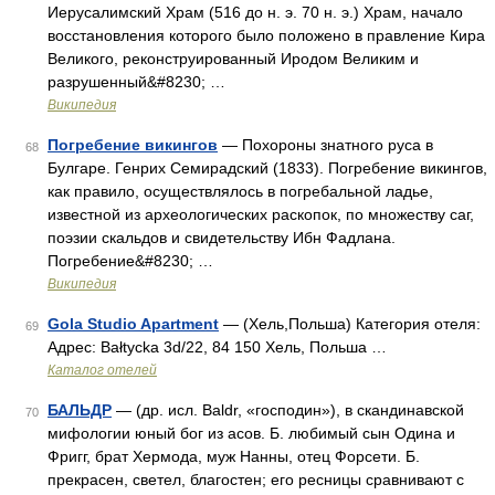
Иерусалимский Храм (516 до н. э. 70 н. э.) Храм, начало
восстановления которого было положено в правление Кира
Великого, реконструированный Иродом Великим и
разрушенный&#8230; …
Википедия
Погребение викингов
— Похороны знатного руса в
68
Булгаре. Генрих Семирадский (1833). Погребение викингов,
как правило, осуществлялось в погребальной ладье,
известной из археологических раскопок, по множеству саг,
поэзии скальдов и свидетельству Ибн Фадлана.
Погребение&#8230; …
Википедия
Gola Studio Apartment
— (Хель,Польша) Категория отеля:
69
Адрес: Bałtycka 3d/22, 84 150 Хель, Польша …
Каталог отелей
БАЛЬДР
— (др. исл. Baldr, «господин»), в скандинавской
70
мифологии юный бог из асов. Б. любимый сын Одина и
Фригг, брат Хермода, муж Нанны, отец Форсети. Б.
прекрасен, светел, благостен; его ресницы сравнивают с