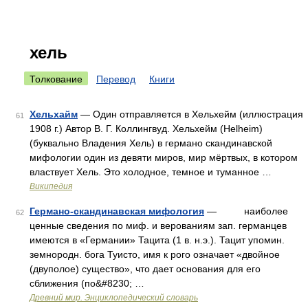
хель
Толкование
Перевод
Книги
Хельхайм
— Один отправляется в Хельхейм (иллюстрация
61
1908 г.) Автор В. Г. Коллингвуд. Хельхейм (Helheim)
(буквально Владения Хель) в германо скандинавской
мифологии один из девяти миров, мир мёртвых, в котором
властвует Хель. Это холодное, темное и туманное …
Википедия
Германо-скандинавская мифология
— наиболее
62
ценные сведения по миф. и верованиям зап. германцев
имеются в «Германии» Тацита (1 в. н.э.). Тацит упомин.
земнородн. бога Туисто, имя к рого означает «двойное
(двуполое) существо», что дает основания для его
сближения (по&#8230; …
Древний мир. Энциклопедический словарь